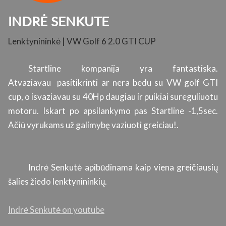
INDRĖ SENKUTE
Lenktynininkė | VW Golf 6 2.0 GTI CUP
K
su
Startline kompanija yra fantastiska.
ų.
Atvaziavau pasitikrinti ar nera bedu su VW golf GTI
s
cup, o isvaziavau su 40Hp daugiau ir puikiai sureguliuotu
l
motoru. Iskart po apsilankymo pas Startline -1,5sec.
p
Ačiū vyrukams už galimybę vaziuoti greiciau!.
s
ti
g
a
Indrė Senkutė apibūdinama kaip viena greičiausių
r
šalies žiedo lenktynininkių.
si
Indrė Senkutė on youtube