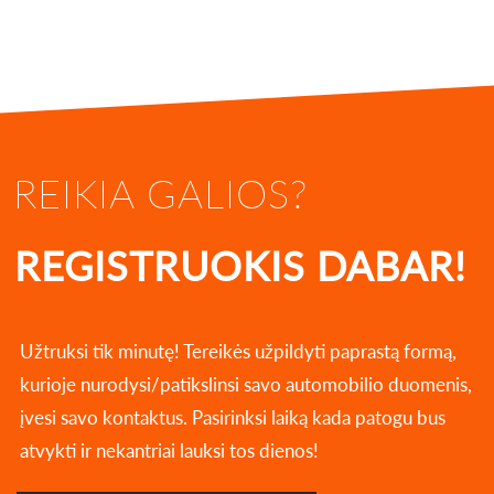
REIKIA GALIOS?
REGISTRUOKIS DABAR!
Užtruksi tik minutę! Tereikės užpildyti paprastą formą,
kurioje nurodysi/patikslinsi savo automobilio duomenis,
įvesi savo kontaktus. Pasirinksi laiką kada patogu bus
atvykti ir nekantriai lauksi tos dienos!